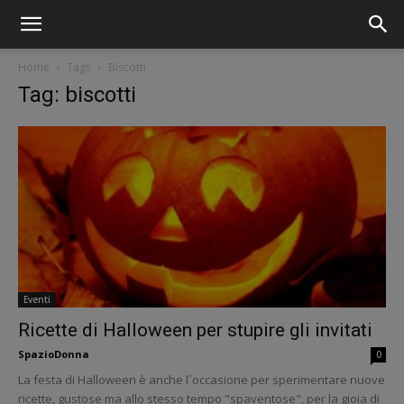
Home
Tags
Biscotti
Tag: biscotti
Eventi
Ricette di Halloween per stupire gli invitati
SpazioDonna
0
La festa di Halloween è anche l´occasione per sperimentare nuove
ricette, gustose ma allo stesso tempo "spaventose", per la gioia di