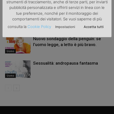
ARTICOLI CORRELATI
ALTRO DALL'AUTORE
strumenti di tracciamento, anche di terze parti, per inviarti
pubblicità personalizzata e offrirti servizi in linea con le
tue preferenze, nonché per il monitoraggio dei
Uomo
comportamenti dei visitatori. Se vuoi saperne di più
consulta la
Cookie Policy
Impostazioni
Accetta tutti
Uomo
Nuovo sondaggio della penguin: se
l’uomo legge, a letto è più bravo.
Uomo
Sessualità: andropausa fantasma
Uomo