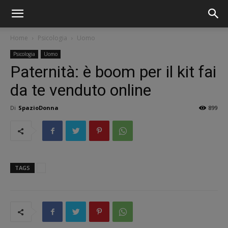
Home
Psicologia
Uomo
Psicologia
Uomo
Paternità: è boom per il kit fai
da te venduto online
Di
SpazioDonna
899
TAGS