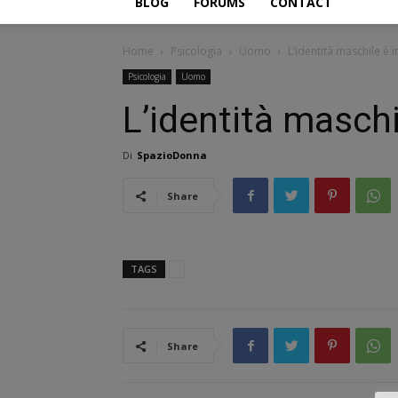
BLOG
FORUMS
CONTACT
Home
Psicologia
Uomo
L’identità maschile è in
Psicologia
Uomo
L’identità maschil
Di
SpazioDonna
Share
TAGS
Share