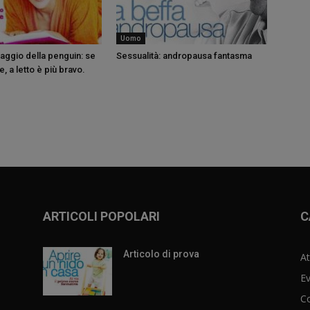
Uomo
ggio della penguin: se
Sessualità: andropausa fantasma
, a letto è più bravo.
ARTICOLI POPOLARI
C
Articolo di prova
At
Ev
C