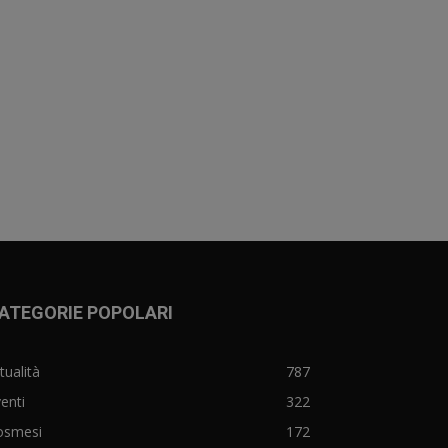
ATEGORIE POPOLARI
tualità
787
enti
322
osmesi
172