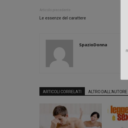
Articolo precedente
Le essenze del carattere
SpazioDonna
n
ARTICOLI CORRELATI
ALTRO DALL'AUTORE