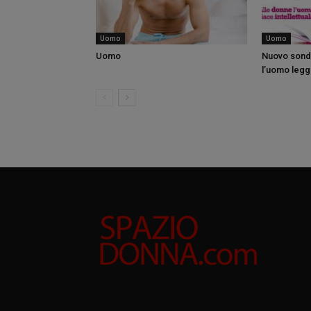
Uomo
Uomo
Uomo
Nuovo sonda
l’uomo legge