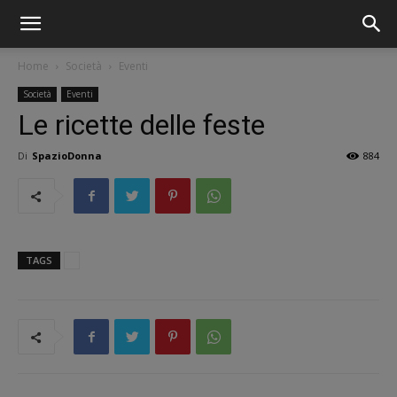
Home
Società
Eventi
Società
Eventi
Le ricette delle feste
Di
SpazioDonna
884
TAGS