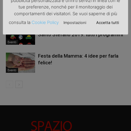
pubblicità personalizzata e offrirti servizi in linea con le
una festa di compleanno outdoor
tue preferenze, nonché per il monitoraggio dei
comportamenti dei visitatori. Se vuoi saperne di più
Eventi
consulta la
Cookie Policy
Impostazioni
Accetta tutti
Cosa vedere in televisione il giorno di
Santo Stefano 2019: tutti i programmi
Eventi
Festa della Mamma: 4 idee per farla
felice!
Eventi