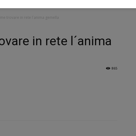
ome trovare in rete l´anima gemella
ovare in rete l´anima
865