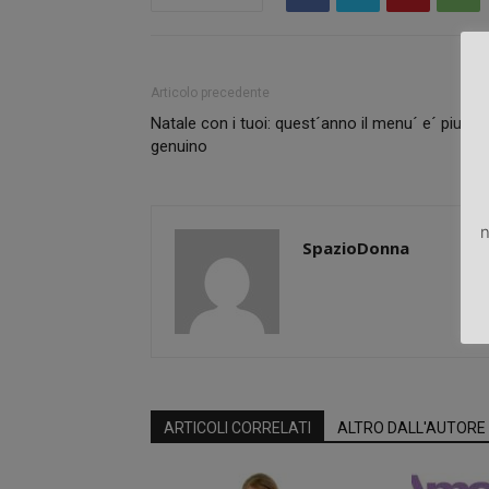
Articolo precedente
Natale con i tuoi: quest´anno il menu´ e´ piu´
genuino
n
SpazioDonna
ARTICOLI CORRELATI
ALTRO DALL'AUTORE