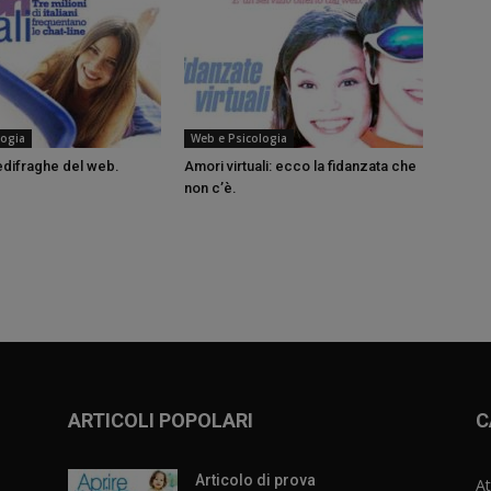
logia
Web e Psicologia
edifraghe del web.
Amori virtuali: ecco la fidanzata che
non c’è.
ARTICOLI POPOLARI
C
Articolo di prova
At