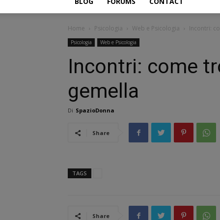
BLOG
FORUMS
CONTACT
Home
Psicologia
Web e Psicologia
Incontri: c
Psicologia
Web e Psicologia
Incontri: come tr
gemella
Di
SpazioDonna
Share
TAGS
Share