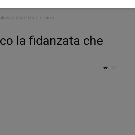
ali: ecco la fidanzata che non c’è.
cco la fidanzata che
1022