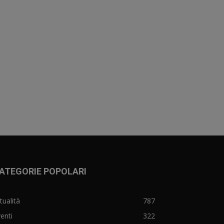
ATEGORIE POPOLARI
tualità
787
enti
322