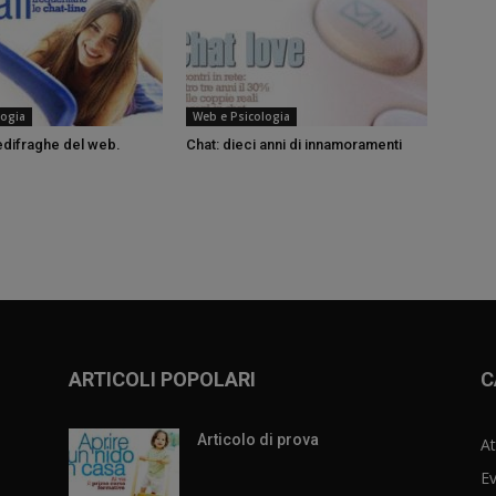
logia
Web e Psicologia
edifraghe del web.
Chat: dieci anni di innamoramenti
ARTICOLI POPOLARI
C
Articolo di prova
At
Ev