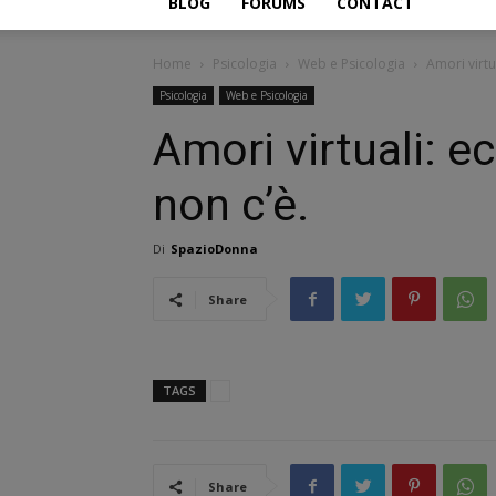
BLOG
FORUMS
CONTACT
Home
Psicologia
Web e Psicologia
Amori virtu
Psicologia
Web e Psicologia
Amori virtuali: e
non c’è.
Di
SpazioDonna
Share
TAGS
Share