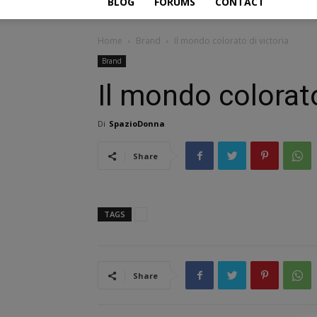
BLOG
FORUMS
CONTACT
Home
Brand
Il mondo colorato di victoria
Brand
Il mondo colorato
Di
SpazioDonna
Share
TAGS
Share