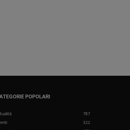
ATEGORIE POPOLARI
tualità
787
enti
322