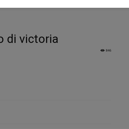
 di victoria
846