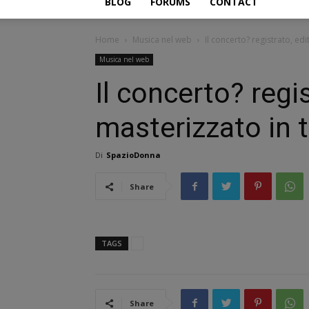
BLOG
FORUMS
CONTACT
Home
Musica nel web
Il concerto? registrato, ed
Musica nel web
Il concerto? regi
masterizzato in 
Di
SpazioDonna
Share
TAGS
Share