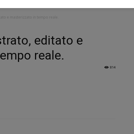
itato e masterizzato in tempo reale.
strato, editato e
tempo reale.
814