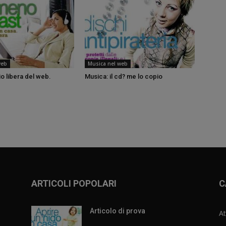
web
Musica nel web
io libera del web.
Musica: il cd? me lo copio
ARTICOLI POPOLARI
C
Articolo di prova
At