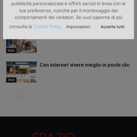
pubblicità personalizzata e offrirti servizi in linea con le
Come il web ha cambiato il modo di
tue preferenze, nonché per il monitoraggio dei
fare acquisti
comportamenti dei visitatori. Se vuoi saperne di più
Web
consulta la
Cookie Policy
Impostazioni
Accetta tutti
Le app per bambini
Web
Con internet vivere meglio in pochi clic
Web