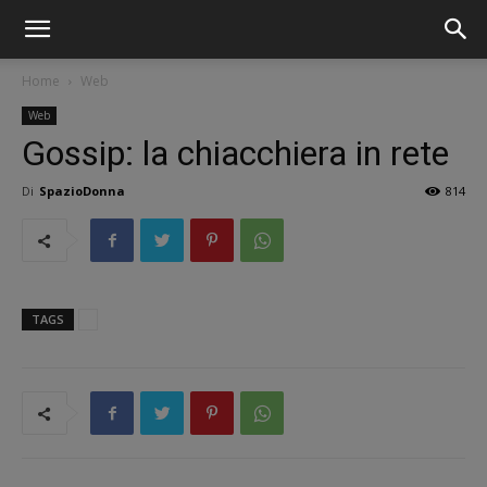
Home
Web
Web
Gossip: la chiacchiera in rete
Di
SpazioDonna
814
TAGS