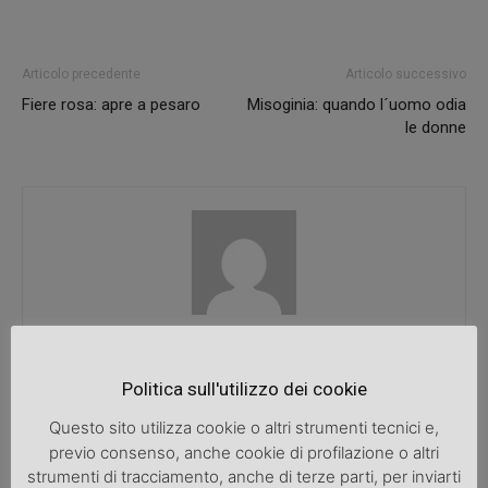
Articolo precedente
Articolo successivo
Fiere rosa: apre a pesaro
Misoginia: quando l´uomo odia
le donne
SpazioDonna
Politica sull'utilizzo dei cookie
Questo sito utilizza cookie o altri strumenti tecnici e,
previo consenso, anche cookie di profilazione o altri
ARTICOLI CORRELATI
ALTRO DALL'AUTORE
strumenti di tracciamento, anche di terze parti, per inviarti