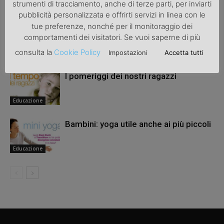
ARTICOLI CORRELATI
ALTRO DALL'AUTORE
strumenti di tracciamento, anche di terze parti, per inviarti
pubblicità personalizzata e offrirti servizi in linea con le
tue preferenze, nonché per il monitoraggio dei
Materiale didattico: grembiuli e libri si
comportamenti dei visitatori. Se vuoi saperne di più
comprano online
consulta la
Cookie Policy
Impostazioni
Accetta tutti
Educazione
I pomeriggi dei nostri ragazzi
Educazione
Bambini: yoga utile anche ai più piccoli
Educazione