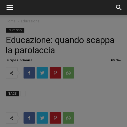
Home
Educazione
Educazione
Educazione: quando scappa
la parolaccia
Di
SpazioDonna
947
TAGS