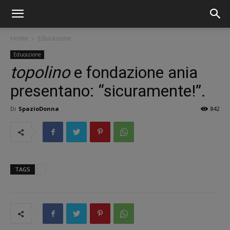
Home
Educazione
Educazione
topolino
e fondazione ania
presentano: “sicuramente!”.
Di
SpazioDonna
842
TAGS