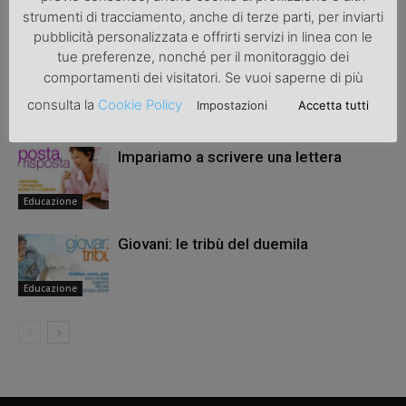
strumenti di tracciamento, anche di terze parti, per inviarti
ARTICOLI CORRELATI
ALTRO DALL'AUTORE
pubblicità personalizzata e offrirti servizi in linea con le
tue preferenze, nonché per il monitoraggio dei
Materiale didattico: grembiuli e libri si
comportamenti dei visitatori. Se vuoi saperne di più
comprano online
consulta la
Cookie Policy
Impostazioni
Accetta tutti
Educazione
Impariamo a scrivere una lettera
Educazione
Giovani: le tribù del duemila
Educazione