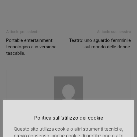
Articolo precedente
Articolo successivo
Portable entertainment:
Teatro: uno sguardo femminile
tecnologico e in versione
sul mondo delle donne.
tascabile.
SpazioDonna
Politica sull'utilizzo dei cookie
Questo sito utilizza cookie o altri strumenti tecnici e,
previo consenso, anche cookie di profilazione o altri