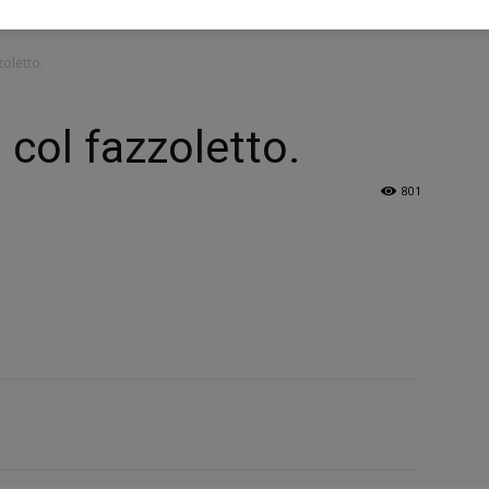
zoletto.
 col fazzoletto.
801