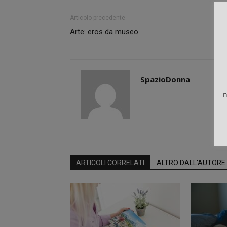
Articolo precedente
Arte: eros da museo.
SpazioDonna
n
ARTICOLI CORRELATI
ALTRO DALL'AUTORE