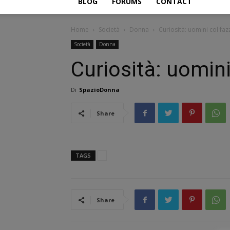
BLOG
FORUMS
CONTACT
Home
Società
Donna
Curiosità: uomini col faz
Società
Donna
Curiosità: uomini
Di
SpazioDonna
Share
TAGS
Share