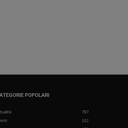
ATEGORIE POPOLARI
tualità
787
enti
322