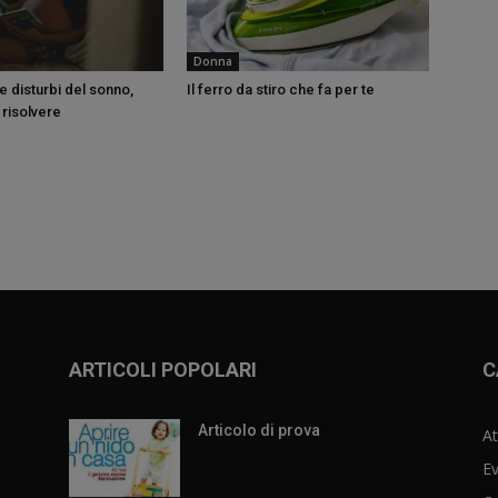
Donna
e disturbi del sonno,
Il ferro da stiro che fa per te
risolvere
ARTICOLI POPOLARI
C
Articolo di prova
At
Ev