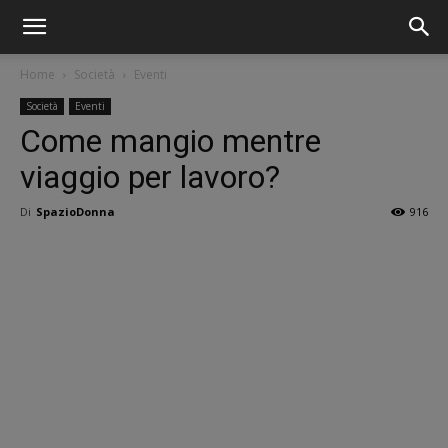
Home
Società
Eventi
Società
Eventi
Come mangio mentre
viaggio per lavoro?
Di
SpazioDonna
916