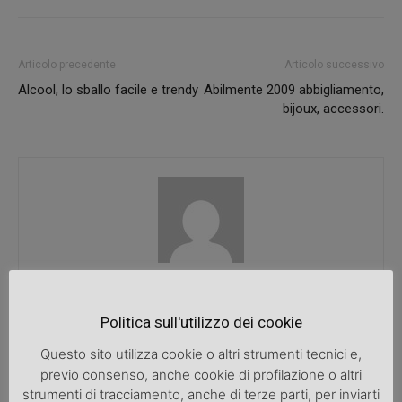
Articolo precedente
Articolo successivo
Alcool, lo sballo facile e trendy
Abilmente 2009 abbigliamento,
bijoux, accessori.
SpazioDonna
Politica sull'utilizzo dei cookie
Questo sito utilizza cookie o altri strumenti tecnici e,
previo consenso, anche cookie di profilazione o altri
ARTICOLI CORRELATI
ALTRO DALL'AUTORE
strumenti di tracciamento, anche di terze parti, per inviarti