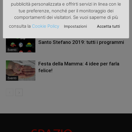
pubblicità personalizzata e offrirti servizi in linea con le
Guida completa all’organizzazione di
tue preferenze, nonché per il monitoraggio dei
una festa di compleanno outdoor
comportamenti dei visitatori. Se vuoi saperne di più
Eventi
consulta la
Cookie Policy
Impostazioni
Accetta tutti
Cosa vedere in televisione il giorno di
Santo Stefano 2019: tutti i programmi
Eventi
Festa della Mamma: 4 idee per farla
felice!
Eventi