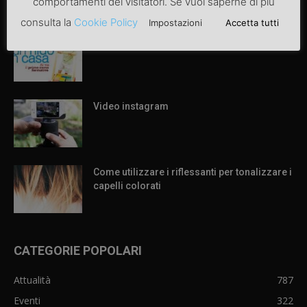
comportamenti dei visitatori. Se vuoi saperne di più
ARTICOLI POPOLARI
consulta la
Cookie Policy
Impostazioni
Accetta tutti
Articolo di prova
Video instagram
Come utilizzare i riflessanti per tonalizzare i
capelli colorati
CATEGORIE POPOLARI
Attualità
787
Eventi
322