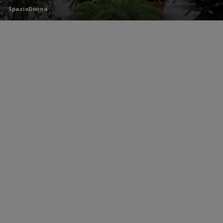
SpazioDonna