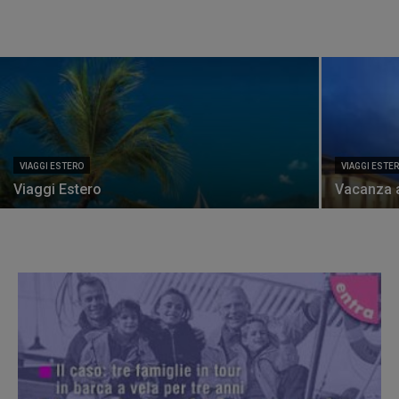
VIAGGI ESTERO
VIAGGI ESTE
Viaggi Estero
Vacanza a