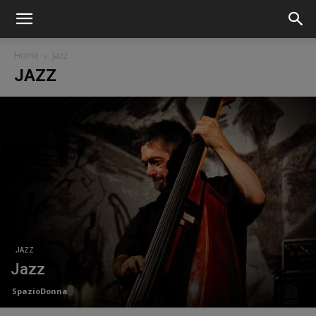
Home
Jazz
JAZZ
JAZZ
Jazz
SpazioDonna