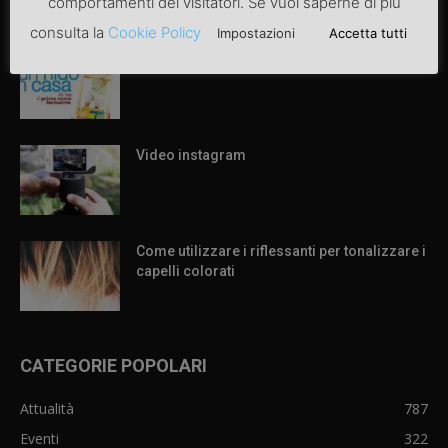
comportamenti dei visitatori. Se vuoi saperne di più
ARTICOLI POPOLARI
consulta la
Cookie Policy
Impostazioni
Accetta tutti
Articolo di prova
Video instagram
Come utilizzare i riflessanti per tonalizzare i
capelli colorati
CATEGORIE POPOLARI
Attualità
787
Eventi
322