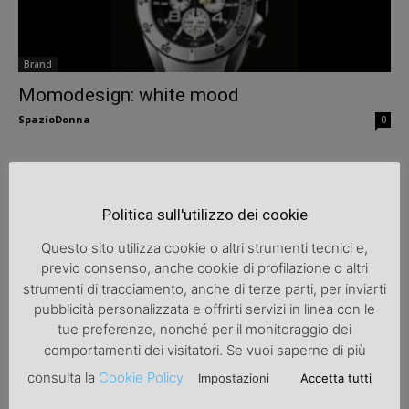
Brand
Momodesign: white mood
SpazioDonna
0
Politica sull'utilizzo dei cookie
Questo sito utilizza cookie o altri strumenti tecnici e,
previo consenso, anche cookie di profilazione o altri
strumenti di tracciamento, anche di terze parti, per inviarti
pubblicità personalizzata e offrirti servizi in linea con le
tue preferenze, nonché per il monitoraggio dei
Brand
comportamenti dei visitatori. Se vuoi saperne di più
La nuova collezione etica by vivienne
consulta la
Cookie Policy
Impostazioni
Accetta tutti
westwood