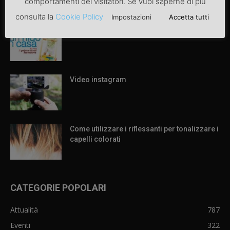
comportamenti dei visitatori. Se vuoi saperne di più
ARTICOLI POPOLARI
consulta la
Cookie Policy
Impostazioni
Accetta tutti
Articolo di prova
Video instagram
Come utilizzare i riflessanti per tonalizzare i
capelli colorati
CATEGORIE POPOLARI
Attualità
787
Eventi
322