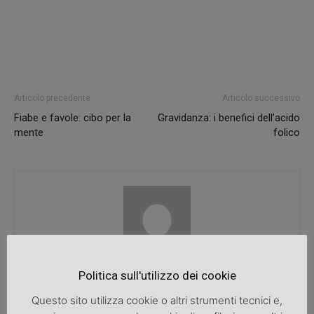
Articolo precedente
Articolo successivo
Fiabe e favole: cibo per la
Gravidanza: i benefici dell’acido
mente
folico
SpazioDonna
Politica sull'utilizzo dei cookie
Questo sito utilizza cookie o altri strumenti tecnici e,