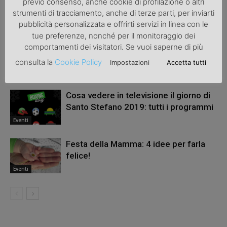
previo consenso, anche cookie di profilazione o altri
strumenti di tracciamento, anche di terze parti, per inviarti
ARTICOLI CORRELATI
ALTRO DALL'AUTORE
pubblicità personalizzata e offrirti servizi in linea con le
tue preferenze, nonché per il monitoraggio dei
Guida completa all’organizzazione di
comportamenti dei visitatori. Se vuoi saperne di più
una festa di compleanno outdoor
consulta la
Cookie Policy
Impostazioni
Accetta tutti
Eventi
Cosa vedere in televisione il giorno di
Santo Stefano 2019: tutti i programmi
Eventi
Festa della Mamma: 4 idee per farla
felice!
Eventi