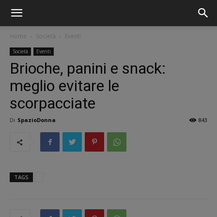
Home
Società
Eventi
Società
Eventi
Brioche, panini e snack:
meglio evitare le
scorpacciate
Di
SpazioDonna
843
TAGS