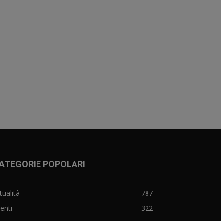
ATEGORIE POPOLARI
tualità
787
enti
322