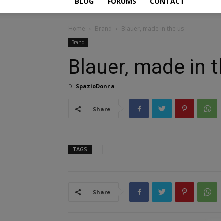
BLOG
FORUMS
CONTACT
Home
Brand
Blauer, made in the us
Brand
Blauer, made in 
Di
SpazioDonna
Share
TAGS
Share