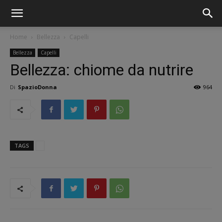
Home
Bellezza
Capelli
Bellezza
Capelli
Bellezza: chiome da nutrire
Di
SpazioDonna
964
TAGS