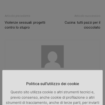
Articolo precedente
Articolo successivo
Violenze sessuali: progetti
Cucina: tutti pazzi per il
contro lo stupro
cioccolato
SpazioDonna
Politica sull'utilizzo dei cookie
Questo sito utilizza cookie o altri strumenti tecnici e,
previo consenso, anche cookie di profilazione o altri
ARTICOLI CORRELATI
ALTRO DALL'AUTORE
strumenti di tracciamento, anche di terze parti, per inviarti