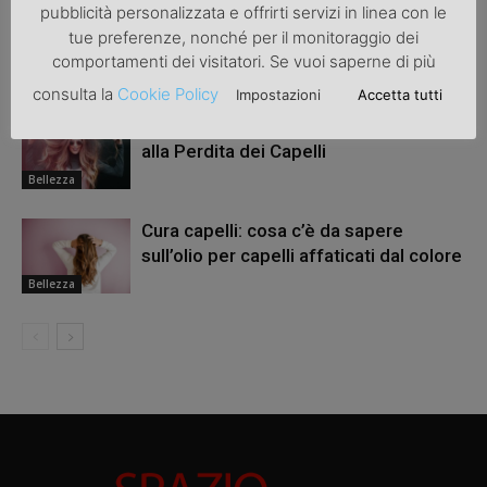
pubblicità personalizzata e offrirti servizi in linea con le
Tinta per capelli fai da te: istruzioni
tue preferenze, nonché per il monitoraggio dei
per l’uso
comportamenti dei visitatori. Se vuoi saperne di più
Bellezza
consulta la
Cookie Policy
Impostazioni
Accetta tutti
Trapianto Capelli Roma: Una Soluzione
alla Perdita dei Capelli
Bellezza
Cura capelli: cosa c’è da sapere
sull’olio per capelli affaticati dal colore
Bellezza