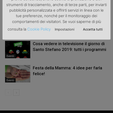
strumenti di tracciamento, anche di terze parti, per inviarti
ARTICOLI CORRELATI
ALTRO DALL'AUTORE
pubblicità personalizzata e offrirti servizi in linea con le
tue preferenze, nonché per il monitoraggio dei
Guida completa all’organizzazione di
comportamenti dei visitatori. Se vuoi saperne di più
una festa di compleanno outdoor
consulta la
Cookie Policy
Impostazioni
Accetta tutti
Eventi
Cosa vedere in televisione il giorno di
Santo Stefano 2019: tutti i programmi
Eventi
Festa della Mamma: 4 idee per farla
felice!
Eventi