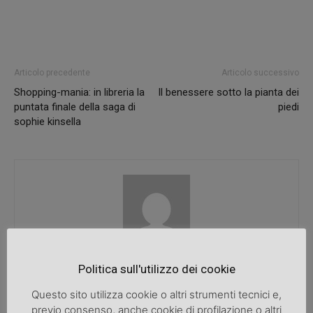
Articolo precedente
Articolo successivo
Shopping-mania: in libreria la
Il benessere sotto la pianta dei
puntata finale della saga di
piedi
sophie kinsella
SpazioDonna
Politica sull'utilizzo dei cookie
Questo sito utilizza cookie o altri strumenti tecnici e,
previo consenso, anche cookie di profilazione o altri