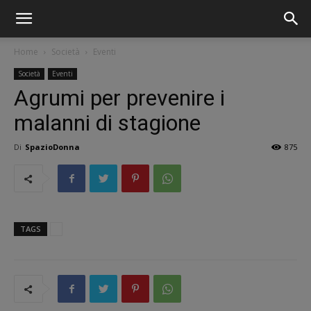
Home
Società
Eventi
Società
Eventi
Agrumi per prevenire i
malanni di stagione
Di
SpazioDonna
875
TAGS