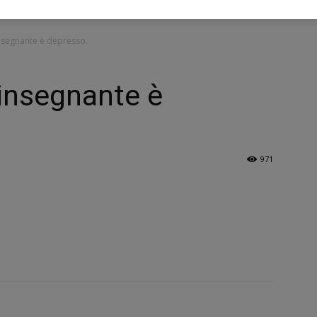
insegnante è depresso.
’insegnante è
971