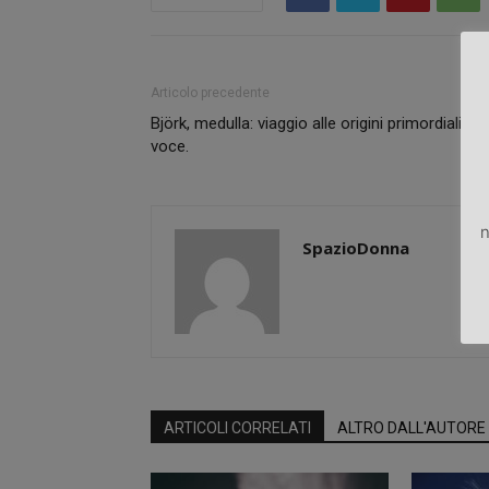
Articolo precedente
Björk, medulla: viaggio alle origini primordiali del
voce.
n
SpazioDonna
ARTICOLI CORRELATI
ALTRO DALL'AUTORE