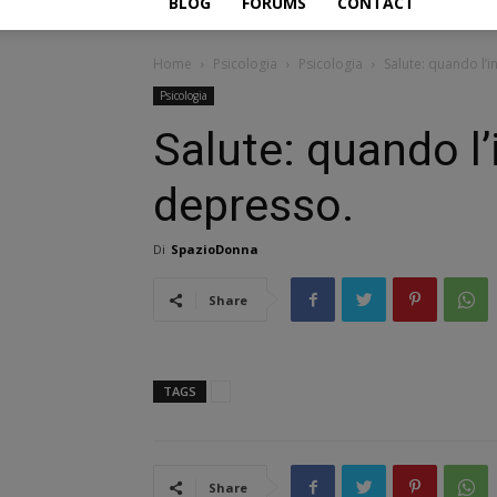
BLOG
FORUMS
CONTACT
Home
Psicologia
Psicologia
Salute: quando l’
Psicologia
Salute: quando l
depresso.
Di
SpazioDonna
Share
TAGS
Share