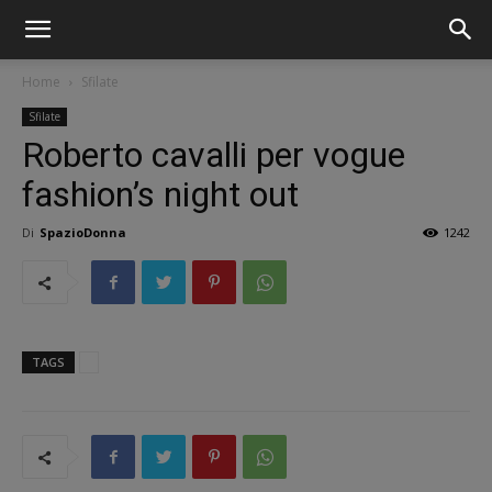
Home
Sfilate
Sfilate
Roberto cavalli per vogue
fashion’s night out
Di
SpazioDonna
1242
TAGS