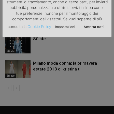
ARTICOLI CORRELATI
ALTRO DALL'AUTORE
strumenti di tracciamento, anche di terze parti, per inviarti
pubblicità personalizzata e offrirti servizi in linea con le
tue preferenze, nonché per il monitoraggio dei
Le fashion week di febbraio e qualche
comportamenti dei visitatori. Se vuoi saperne di più
curiosità
consulta la
Cookie Policy
Impostazioni
Accetta tutti
Sfilate
Sfilate
Sfilate
Milano moda donna: la primavera
estate 2013 di kristina ti
Sfilate