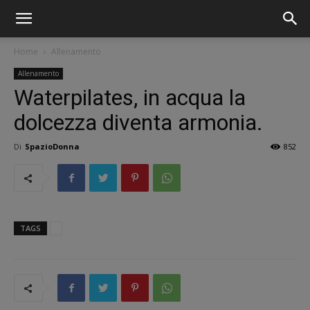
Home
Allenamento
Allenamento
Waterpilates, in acqua la
dolcezza diventa armonia.
Di
SpazioDonna
852
TAGS