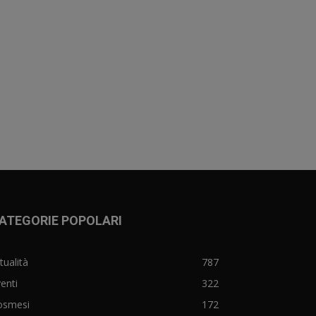
ATEGORIE POPOLARI
tualità
787
enti
322
osmesi
172