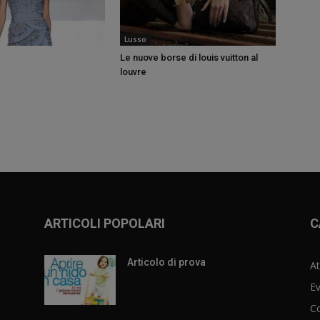
Lusso
Le nuove borse di louis vuitton al
louvre
ARTICOLI POPOLARI
C
Articolo di prova
At
Ev
C