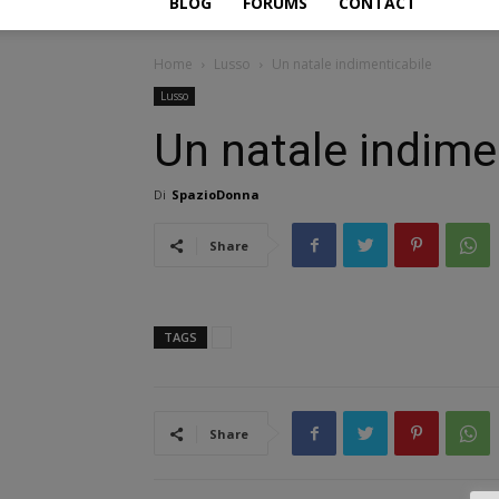
BLOG
FORUMS
CONTACT
Home
Lusso
Un natale indimenticabile
Lusso
Un natale indime
Di
SpazioDonna
Share
TAGS
Share