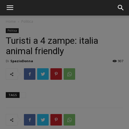
Home
Politica
Politica
Turisti a 4 zampe: italia
animal friendly
Di
SpazioDonna
907
TAGS