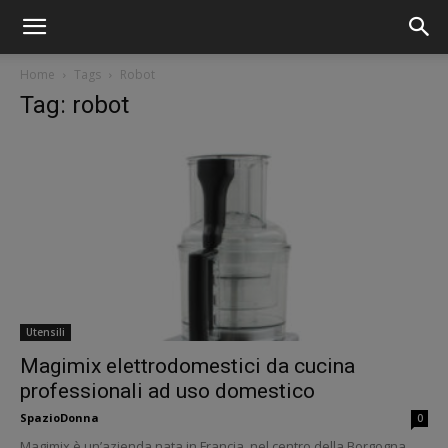
Home
Tags
Robot
Tag: robot
Utensili
Magimix elettrodomestici da cucina
professionali ad uso domestico
SpazioDonna
0
Magimix è un’azienda nata in Francia, nel centro della Borgogna,