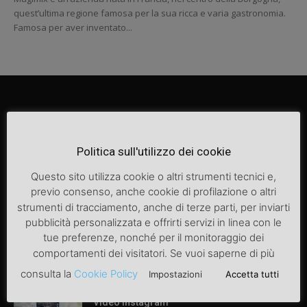
quest’ultima regione famosa per la sua ricca e varia gastronomia.
Famosa per aver inventato...
Politica sull'utilizzo dei cookie
Questo sito utilizza cookie o altri strumenti tecnici e,
previo consenso, anche cookie di profilazione o altri
ARTICOLI POPOLARI
strumenti di tracciamento, anche di terze parti, per inviarti
pubblicità personalizzata e offrirti servizi in linea con le
tue preferenze, nonché per il monitoraggio dei
Articolo di prova
comportamenti dei visitatori. Se vuoi saperne di più
consulta la
Cookie Policy
Impostazioni
Accetta tutti
Video instagram