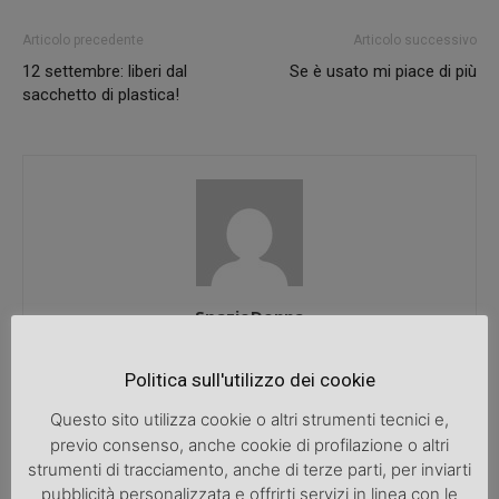
Articolo precedente
Articolo successivo
12 settembre: liberi dal
Se è usato mi piace di più
sacchetto di plastica!
SpazioDonna
Politica sull'utilizzo dei cookie
Questo sito utilizza cookie o altri strumenti tecnici e,
ARTICOLI CORRELATI
ALTRO DALL'AUTORE
previo consenso, anche cookie di profilazione o altri
strumenti di tracciamento, anche di terze parti, per inviarti
Cenerentola
pubblicità personalizzata e offrirti servizi in linea con le