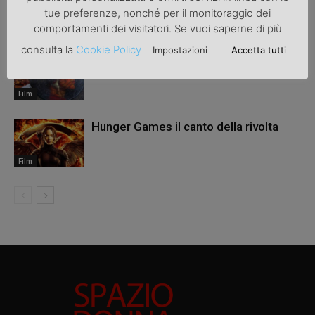
tue preferenze, nonché per il monitoraggio dei
Film
comportamenti dei visitatori. Se vuoi saperne di più
consulta la
Cookie Policy
Impostazioni
Accetta tutti
Presto a Firenze le riprese di Inferno
Film
Hunger Games il canto della rivolta
Film