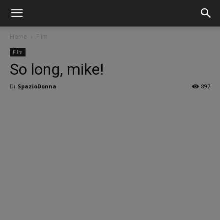
Home
Film
Film
So long, mike!
Di
SpazioDonna
897