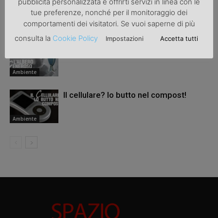
Ambiente
pubblicità personalizzata e offrirti servizi in linea con le
tue preferenze, nonché per il monitoraggio dei
comportamenti dei visitatori. Se vuoi saperne di più
Ambiente
consulta la
Cookie Policy
Impostazioni
Accetta tutti
L´albero generoso
Ambiente
Il cellulare? lo butto nel compost!
Ambiente