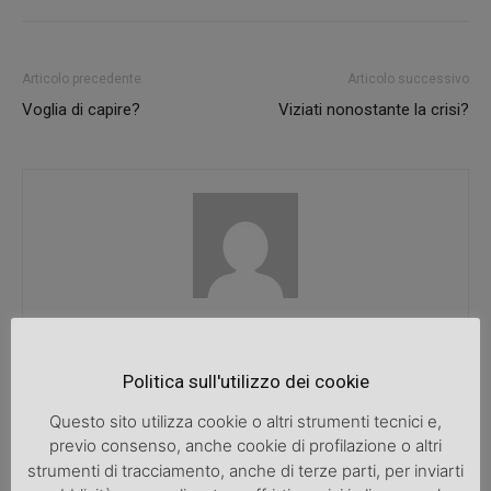
Articolo precedente
Articolo successivo
Voglia di capire?
Viziati nonostante la crisi?
SpazioDonna
Politica sull'utilizzo dei cookie
Questo sito utilizza cookie o altri strumenti tecnici e,
ARTICOLI CORRELATI
ALTRO DALL'AUTORE
previo consenso, anche cookie di profilazione o altri
strumenti di tracciamento, anche di terze parti, per inviarti