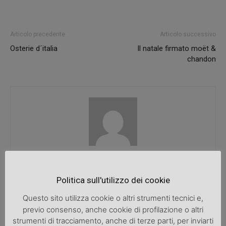
Articolo precedente
Articolo successivo
Osterie d´italia
Il natale firmato moët &
chandon
SpazioDonna
Politica sull'utilizzo dei cookie
Questo sito utilizza cookie o altri strumenti tecnici e,
previo consenso, anche cookie di profilazione o altri
ARTICOLI CORRELATI
ALTRO DALL'AUTORE
strumenti di tracciamento, anche di terze parti, per inviarti