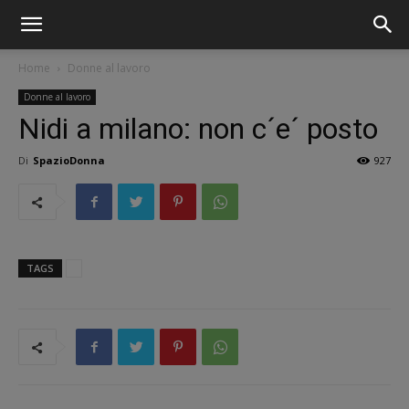
Home
Donne al lavoro
Donne al lavoro
Nidi a milano: non c´e´ posto
Di
SpazioDonna
927
TAGS