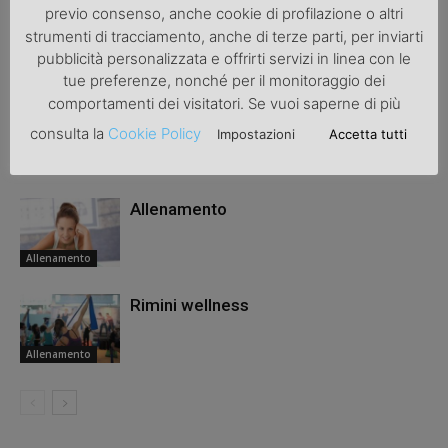
previo consenso, anche cookie di profilazione o altri
strumenti di tracciamento, anche di terze parti, per inviarti
pubblicità personalizzata e offrirti servizi in linea con le
ARTICOLI CORRELATI
ALTRO DALL'AUTORE
tue preferenze, nonché per il monitoraggio dei
comportamenti dei visitatori. Se vuoi saperne di più
Allenarsi in casa
consulta la
Cookie Policy
Impostazioni
Accetta tutti
Allenamento
Allenamento
Allenamento
Rimini wellness
Allenamento