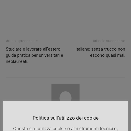
Articolo precedente
Articolo successivo
Studiare e lavorare all’estero.
Italiane: senza trucco non
guida pratica per universitari e
escono quasi mai.
neolaureati.
Politica sull'utilizzo dei cookie
SpazioDonna
Questo sito utilizza cookie o altri strumenti tecnici e,