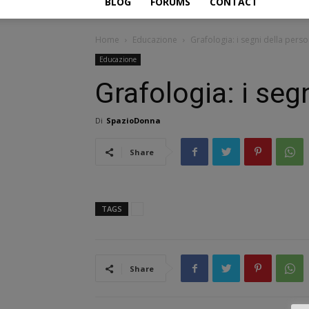
BLOG
FORUMS
CONTACT
Home
Educazione
Grafologia: i segni della perso
Educazione
Grafologia: i seg
Di
SpazioDonna
Share
TAGS
Share