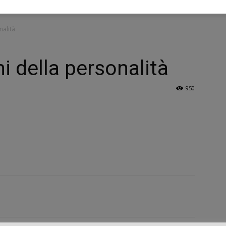
nalità
ni della personalità
950