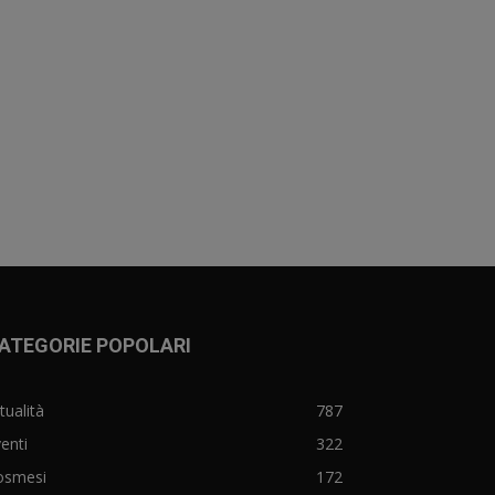
ATEGORIE POPOLARI
tualità
787
enti
322
osmesi
172