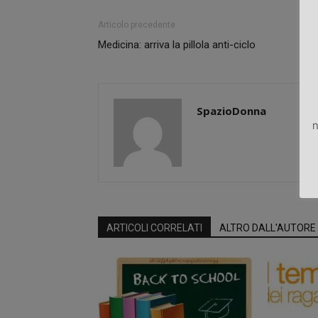
Articolo precedente
Medicina: arriva la pillola anti-ciclo
SpazioDonna
n
ARTICOLI CORRELATI
ALTRO DALL'AUTORE