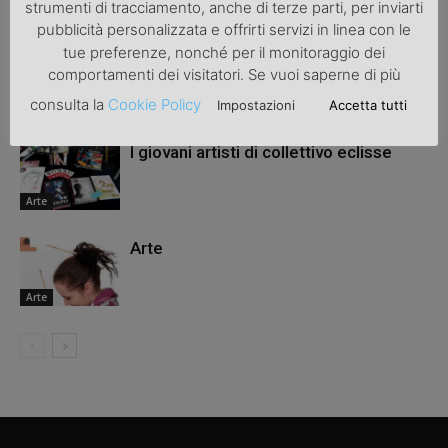
ARTICOLI CORRELATI
ALTRO DALL'AUTORE
strumenti di tracciamento, anche di terze parti, per inviarti
pubblicità personalizzata e offrirti servizi in linea con le
tue preferenze, nonché per il monitoraggio dei
Astrattismo in Europa nel Forte di Bard
comportamenti dei visitatori. Se vuoi saperne di più
consulta la
Cookie Policy
Impostazioni
Accetta tutti
Arte
I giovani artisti di collettivo eclisse
Arte
Arte
Arte