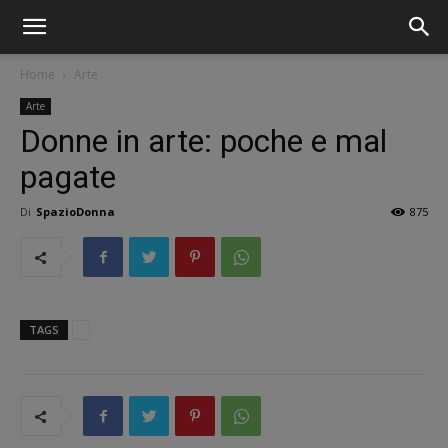
Home
Arte
Arte
Donne in arte: poche e mal
pagate
Di
SpazioDonna
875
TAGS