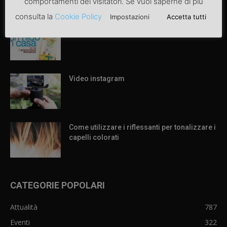
comportamenti dei visitatori. Se vuoi saperne di più
ARTICOLI POPOLARI
consulta la
Cookie Policy
Impostazioni
Accetta tutti
Articolo di prova
Video instagram
Come utilizzare i riflessanti per tonalizzare i
capelli colorati
CATEGORIE POPOLARI
Attualità
787
Eventi
322