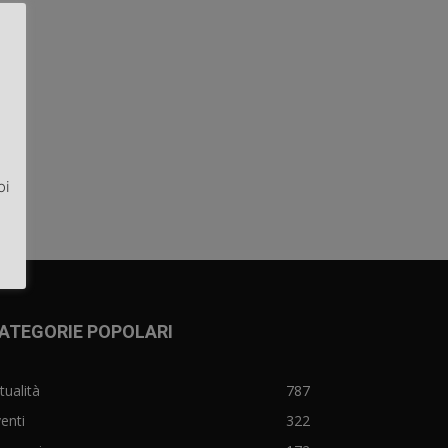
oi
ATEGORIE POPOLARI
tualità
787
enti
322