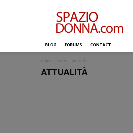
Salute,
benessere
e
bellezza
–
SpazioDonna.com
BLOG
FORUMS
CONTACT
Home
Sport
Attualità
ATTUALITÀ