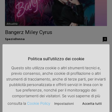
Attualità
Bangerz Miley Cyrus
SpazioDonna
0
Politica sull'utilizzo dei cookie
Questo sito utilizza cookie o altri strumenti tecnici e,
previo consenso, anche cookie di profilazione o altri
strumenti di tracciamento, anche di terze parti, per inviarti
pubblicità personalizzata e offrirti servizi in linea con le
tue preferenze, nonché per il monitoraggio dei
comportamenti dei visitatori. Se vuoi saperne di più
Attualità
consulta la
Cookie Policy
Impostazioni
Accetta tutti
Scarlett Johansson, la bellissima secondo
Esquire