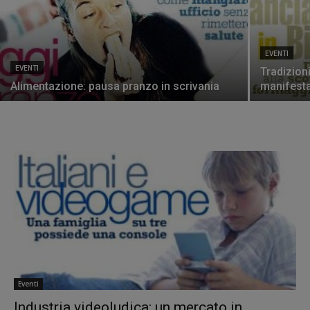
EVENTI
EVENTI
Tradizion
Alimentazione: pausa pranzo in scrivania
manifesta
Eventi
Industria videoludica: un mercato in