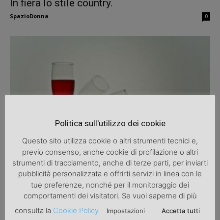
In fiera lo stile country.
SpazioDonna
0
Politica sull'utilizzo dei cookie
Eventi
Questo sito utilizza cookie o altri strumenti tecnici e,
Eventi
previo consenso, anche cookie di profilazione o altri
SpazioDonna
0
strumenti di tracciamento, anche di terze parti, per inviarti
pubblicità personalizzata e offrirti servizi in linea con le
tue preferenze, nonché per il monitoraggio dei
comportamenti dei visitatori. Se vuoi saperne di più
consulta la
Cookie Policy
Impostazioni
Accetta tutti