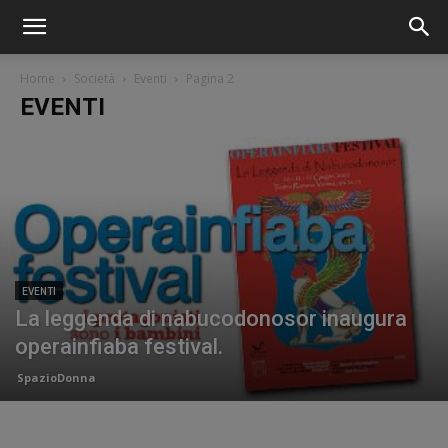
Home
Società
Eventi
Pagina 2
EVENTI
EVENTI
La leggenda di nabucodonosor inaugura
operainfiaba festival.
SpazioDonna