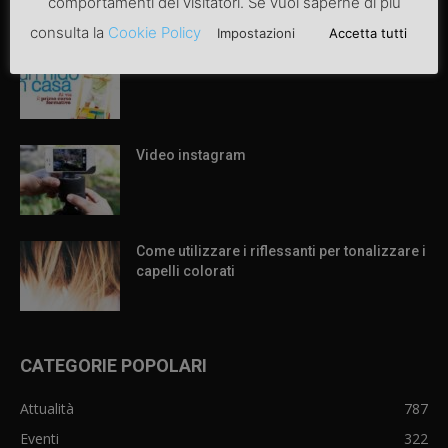
comportamenti dei visitatori. Se vuoi saperne di più
ARTICOLI POPOLARI
consulta la
Cookie Policy
Impostazioni
Accetta tutti
Articolo di prova
Video instagram
Come utilizzare i riflessanti per tonalizzare i
capelli colorati
CATEGORIE POPOLARI
Attualità
787
Eventi
322