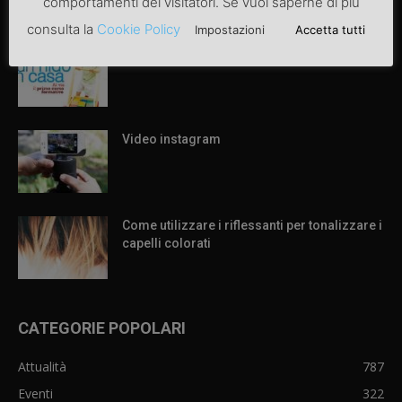
comportamenti dei visitatori. Se vuoi saperne di più
ARTICOLI POPOLARI
consulta la
Cookie Policy
Impostazioni
Accetta tutti
Articolo di prova
Video instagram
Come utilizzare i riflessanti per tonalizzare i
capelli colorati
CATEGORIE POPOLARI
Attualità
787
Eventi
322