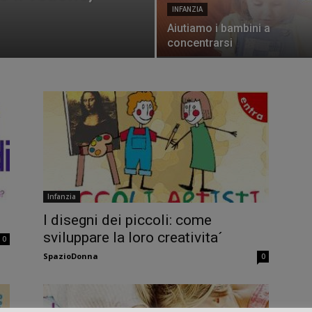
INFANZIA
Aiutiamo i bambini a
concentrarsi
Infanzia
I disegni dei piccoli: come
sviluppare la loro creativita´
0
SpazioDonna
0