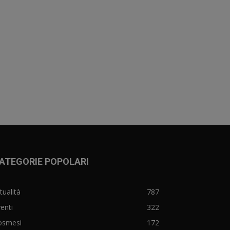
ATEGORIE POPOLARI
tualità
787
enti
322
osmesi
172