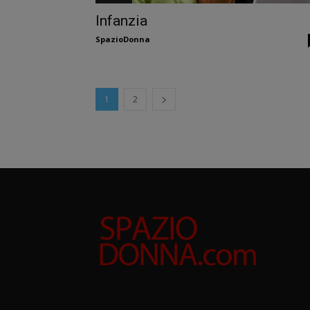
Infanzia
SpazioDonna
1
2