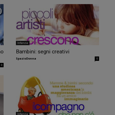
Infanzia
no
Bambini: segni creativi
SpazioDonna
0
0
Infanzia