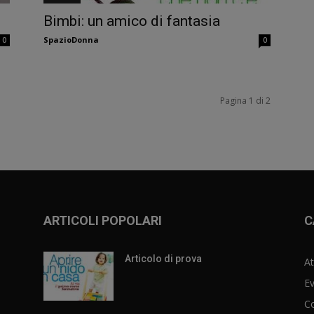
Bimbi: un amico di fantasia
SpazioDonna
0
0
Pagina 1 di 2
ARTICOLI POPOLARI
C
Articolo di prova
At
Ev
C