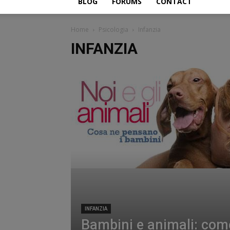
BLOG
FORUMS
CONTACT
Home
Psicologia
Infanzia
INFANZIA
INFANZIA
Bambini e animali: come