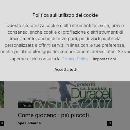
Politica sull'utilizzo dei cookie
Questo sito utilizza cookie o altri strumenti tecnici e, previo
consenso, anche cookie di profilazione o altri strumenti di
Infanzia
tracciamento, anche di terze parti, per inviarti pubblicità
a
Bambini: dormire per crescere
personalizzata e offrirti servizi in linea con le tue preferenze,
SpazioDonna
0
0
onché per il monitoraggio dei comportamenti dei visitatori. Se vu
saperne di più consulta la
Cookie Policy
Impostazioni
Accetta tutti
Infanzia
Come giocano i più piccoli.
SpazioDonna
0
0