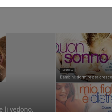
INFANZIA
Bambini: dormire per cresce
 li vedono,