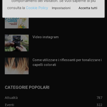
comportamenti dei visitatori. Se vuoi saperne di più
ARTICOLI POPOLARI
consulta la
Cookie Policy
Impostazioni
Accetta tutti
Articolo di prova
Video instagram
Come utilizzare i riflessanti per tonalizzare i
capelli colorati
CATEGORIE POPOLARI
Attualità
787
Eventi
322