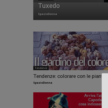
Tuxedo
SpazioDonna
Tendenze
Tendenze: colorare con le piante
SpazioDonna