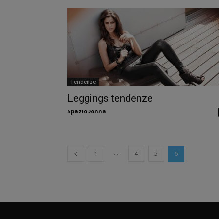
Tendenze
Leggings tendenze
SpazioDonna
...
1
4
5
6