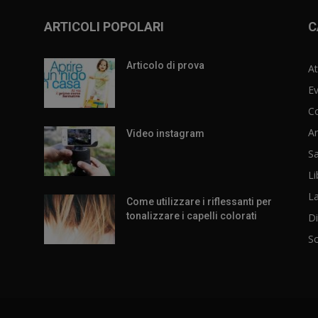
ARTICOLI POPOLARI
C
Articolo di prova
At
Ev
C
Ar
Video instagram
Sa
Li
L
Come utilizzare i riflessanti per
tonalizzare i capelli colorati
Di
S