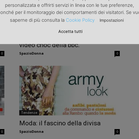
personalizzata e offrirti servizi in linea con le tue preferenze,
onché per il monitoraggio dei comportamenti dei visitatori. Se vu
saperne di più consulta la
Cookie Policy
Impostazioni
Tendenze
Accetta tutti
Scandalo-moda: dopo la bufera del
video choc della bbc.
SpazioDonna
0
0
Tendenze
Moda: il fascino della divisa
SpazioDonna
0
0