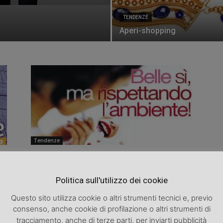
TENDENZE
Aperi-shopping
Tendenze
Belle sì, ma rispettando l’ambiente!
SpazioDonna
0
0
Politica sull'utilizzo dei cookie
Questo sito utilizza cookie o altri strumenti tecnici e, previo
consenso, anche cookie di profilazione o altri strumenti di
tracciamento, anche di terze parti, per inviarti pubblicità