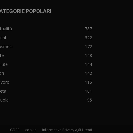
ATEGORIE POPOLARI
tualità
787
enti
322
osmesi
172
te
148
lute
144
bri
142
avoro
115
eta
101
cuola
95
GDPR
cookie
Informativa Privacy agli Utenti