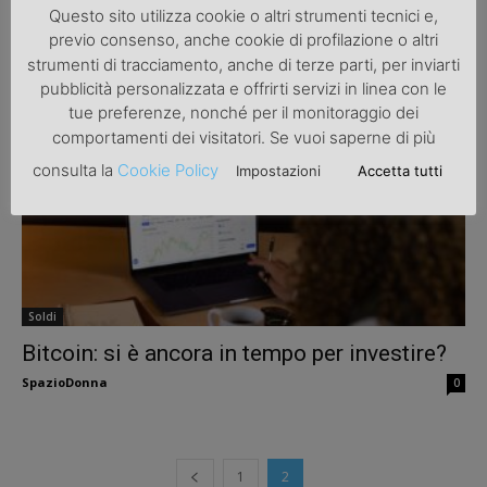
Questo sito utilizza cookie o altri strumenti tecnici e,
Previdenza: arriva il superbonus.
previo consenso, anche cookie di profilazione o altri
strumenti di tracciamento, anche di terze parti, per inviarti
SpazioDonna
0
pubblicità personalizzata e offrirti servizi in linea con le
tue preferenze, nonché per il monitoraggio dei
comportamenti dei visitatori. Se vuoi saperne di più
consulta la
Cookie Policy
Impostazioni
Accetta tutti
Soldi
Bitcoin: si è ancora in tempo per investire?
SpazioDonna
0
1
2