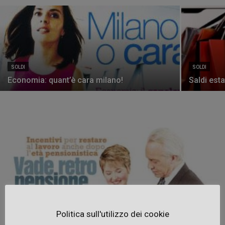
SOLDI
SOLDI
Economia: quant’è cara milano!
Saldi est
Politica sull'utilizzo dei cookie
Soldi