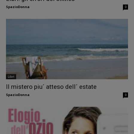
SpazioDonna
0
Libri
Il mistero piu´ atteso dell´ estate
SpazioDonna
0