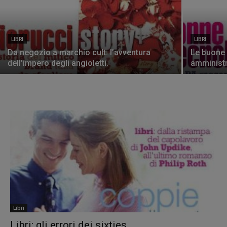
LIBRI
LIBRI
Da negozio a marchio cult: l’avventura
Le buone 
dell’impero degli angioletti.
amministr
Libri
Libri: gli errori dei sixties