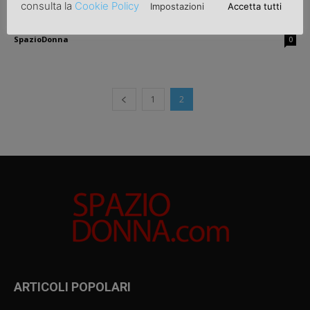
consulta la
Cookie Policy
Impostazioni
Accetta tutti
Moda: capodanno a colori
SpazioDonna
0
1
2
ARTICOLI POPOLARI