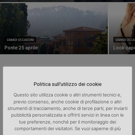
GRANDI OCCASIONI
GRANDI OCCA
Ponte 25 aprile
Look cap
Politica sull'utilizzo dei cookie
Questo sito utilizza cookie o altri strumenti tecnici e,
previo consenso, anche cookie di profilazione o altri
strumenti di tracciamento, anche di terze parti, per inviarti
pubblicità personalizzata e offrirti servizi in linea con le
tue preferenze, nonché per il monitoraggio dei
comportamenti dei visitatori. Se vuoi saperne di più
Grandi occasioni