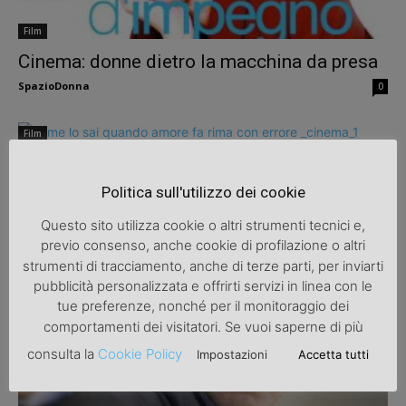
Film
Cinema: donne dietro la macchina da presa
SpazioDonna
0
Film
Come lo sai: quando ‘amore’ fa rima con
‘errore’
Politica sull'utilizzo dei cookie
SpazioDonna
0
Questo sito utilizza cookie o altri strumenti tecnici e,
previo consenso, anche cookie di profilazione o altri
strumenti di tracciamento, anche di terze parti, per inviarti
pubblicità personalizzata e offrirti servizi in linea con le
tue preferenze, nonché per il monitoraggio dei
comportamenti dei visitatori. Se vuoi saperne di più
consulta la
Cookie Policy
Impostazioni
Accetta tutti