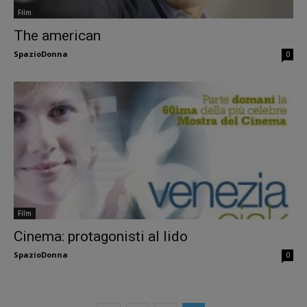
Film
The american
SpazioDonna
0
Film
Cinema: protagonisti al lido
SpazioDonna
0