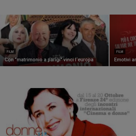
FILM
FILM
Con "matrimonio a parigi" vinci l´europa
Emotivi an