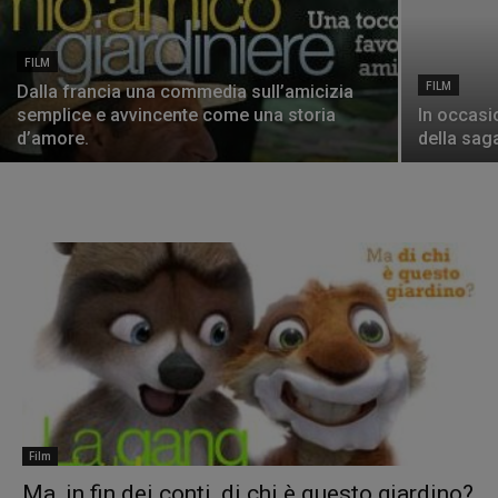
FILM
FILM
Dalla francia una commedia sull’amicizia
semplice e avvincente come una storia
In occasio
d’amore.
della saga
Film
Ma, in fin dei conti, di chi è questo giardino?