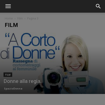
Home
Film
Pagina 3
FILM
FILM
Donne alla regia.
SpazioDonna