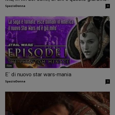
SpazioDonna
0
Film
E´ di nuovo star wars-mania
SpazioDonna
0