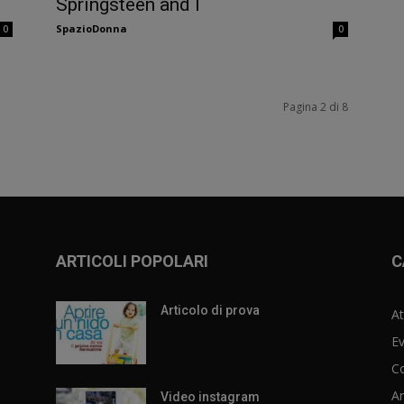
Springsteen and I
SpazioDonna
0
0
Pagina 2 di 8
ARTICOLI POPOLARI
C
Articolo di prova
At
Ev
C
Ar
Video instagram