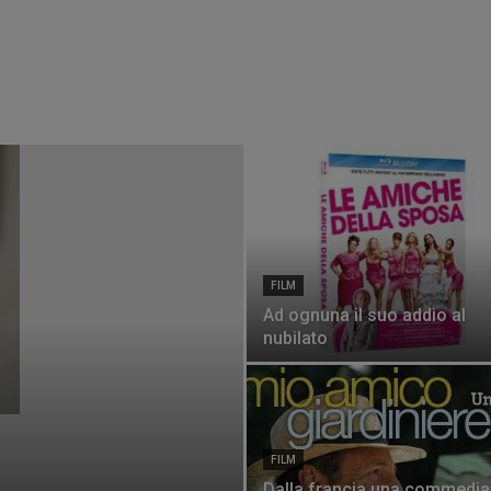
FILM
Ad ognuna il suo addio al
nubilato
FILM
Dalla francia una commedia