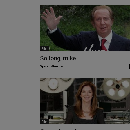
Film
So long, mike!
SpazioDonna
Film