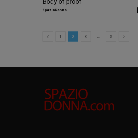
Body of proof
SpazioDonna
...
1
2
3
8