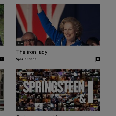
Film
The iron lady
SpazioDonna
0
0
Film