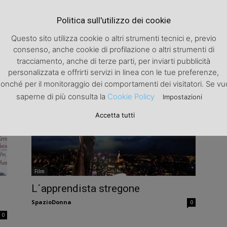
Politica sull'utilizzo dei cookie
Questo sito utilizza cookie o altri strumenti tecnici e, previo
Film
consenso, anche cookie di profilazione o altri strumenti di
Cinema: i film delle feste.
tracciamento, anche di terze parti, per inviarti pubblicità
personalizzata e offrirti servizi in linea con le tue preferenze,
SpazioDonna
0
0
onché per il monitoraggio dei comportamenti dei visitatori. Se vu
saperne di più consulta la
Cookie Policy
Impostazioni
Accetta tutti
Film
L´apprendista stregone
SpazioDonna
0
0